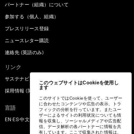
パートナー（組織）について
参加する（個人、組織）
プレスリリース登録
ニュースレター購読
連絡先 (英語のみ)
リンク
サステナビリティへの取り組み
このウェブサイトはCookieを使用し
ます
採用情報 (英語のみ)
このサイトではCookieを使って、ユーザー
に合わせたコンテンツや広告の表示、トラ
言語
フィックの分析を行っています。またユー
ザーによるサイトの利用状況についても情
EN
ES
中文
日本語
▪
▪
▪
報を収集し、ソーシャルメディアや広告配
信、データ解析の各パートナーに情報を共
有しています。ここで収集された情報は、