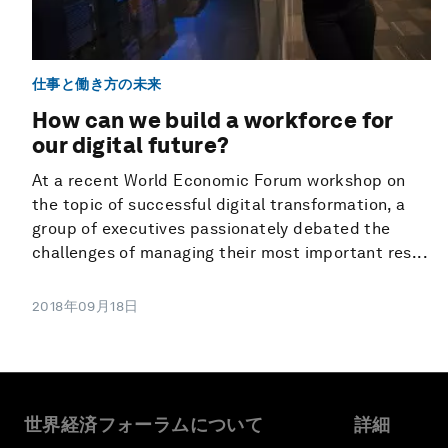
仕事と働き方の未来
How can we build a workforce for
our digital future?
At a recent World Economic Forum workshop on
the topic of successful digital transformation, a
group of executives passionately debated the
challenges of managing their most important res...
2018年09月18日
世界経済フォーラムについて
詳細