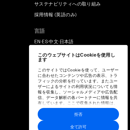
サステナビリティへの取り組み
採用情報 (英語のみ)
て
言語
EN
ES
中文
日本語
▪
▪
▪
このウェブサイトはCookieを使用し
ます
このサイトではCookieを使って、ユーザー
に合わせたコンテンツや広告の表示、トラ
フィックの分析を行っています。またユー
ザーによるサイトの利用状況についても情
報を収集し、ソーシャルメディアや広告配
信、データ解析の各パートナーに情報を共
有しています。ここで収集された情報は、
ユーザーが各パートナーに提供した他の情
報や各パートナーのサービスを使用した際
拒否
に収集された情報と組み合わされ、各パー
トナーによって使用されることがありま
全て許可