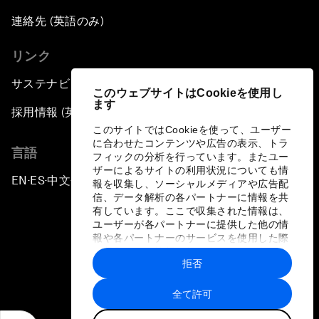
連絡先 (英語のみ)
リンク
サステナビリティへの取り組み
このウェブサイトはCookieを使用し
ます
採用情報 (英語のみ)
このサイトではCookieを使って、ユーザー
に合わせたコンテンツや広告の表示、トラ
言語
フィックの分析を行っています。またユー
ザーによるサイトの利用状況についても情
EN
ES
中文
日本語
▪
▪
▪
報を収集し、ソーシャルメディアや広告配
信、データ解析の各パートナーに情報を共
有しています。ここで収集された情報は、
ユーザーが各パートナーに提供した他の情
報や各パートナーのサービスを使用した際
に収集された情報と組み合わされ、各パー
拒否
トナーによって使用されることがありま
プライバシーポリシーと利用規約
す。
全て許可
サイトマップ