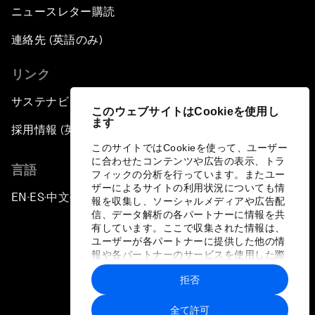
ニュースレター購読
連絡先 (英語のみ)
リンク
サステナビリティへの取り組み
このウェブサイトはCookieを使用し
ます
採用情報 (英語のみ)
このサイトではCookieを使って、ユーザー
に合わせたコンテンツや広告の表示、トラ
言語
フィックの分析を行っています。またユー
ザーによるサイトの利用状況についても情
EN
ES
中文
日本語
▪
▪
▪
報を収集し、ソーシャルメディアや広告配
信、データ解析の各パートナーに情報を共
有しています。ここで収集された情報は、
ユーザーが各パートナーに提供した他の情
報や各パートナーのサービスを使用した際
に収集された情報と組み合わされ、各パー
拒否
トナーによって使用されることがありま
プライバシーポリシーと利用規約
す。
全て許可