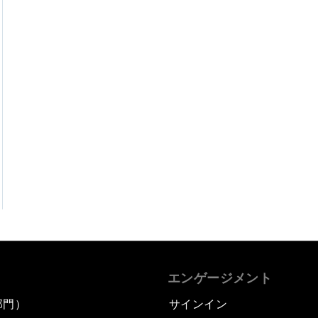
エンゲージメント
部門）
サインイン