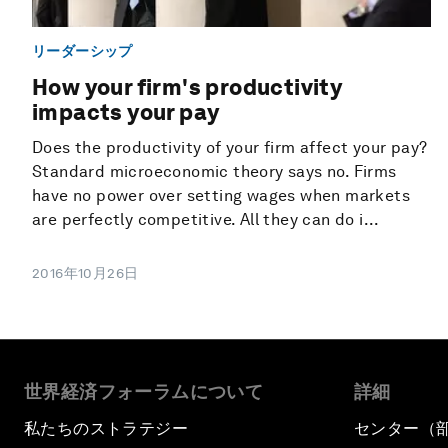
リーダーシップ
How your firm's productivity
impacts your pay
Does the productivity of your firm affect your pay?
Standard microeconomic theory says no. Firms
have no power over setting wages when markets
are perfectly competitive. All they can do i...
2016年10月26日
世界経済フォーラムについて
詳細
私たちのストラテジー
センター（