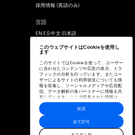
採用情報 (英語のみ)
て
言語
EN
ES
中文
日本語
▪
▪
▪
このウェブサイトはCookieを使用し
ます
このサイトではCookieを使って、ユーザー
に合わせたコンテンツや広告の表示、トラ
フィックの分析を行っています。またユー
ザーによるサイトの利用状況についても情
報を収集し、ソーシャルメディアや広告配
信、データ解析の各パートナーに情報を共
有しています。ここで収集された情報は、
ユーザーが各パートナーに提供した他の情
報や各パートナーのサービスを使用した際
拒否
に収集された情報と組み合わされ、各パー
トナーによって使用されることがありま
全て許可
す。
カスタム化