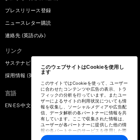
プレスリリース登録
ニュースレター購読
連絡先 (英語のみ)
リンク
サステナビリティへの取り組み
このウェブサイトはCookieを使用し
ます
採用情報 (英語のみ)
このサイトではCookieを使って、ユーザー
に合わせたコンテンツや広告の表示、トラ
言語
フィックの分析を行っています。またユー
ザーによるサイトの利用状況についても情
EN
ES
中文
日本語
▪
▪
▪
報を収集し、ソーシャルメディアや広告配
信、データ解析の各パートナーに情報を共
有しています。ここで収集された情報は、
ユーザーが各パートナーに提供した他の情
報や各パートナーのサービスを使用した際
に収集された情報と組み合わされ、各パー