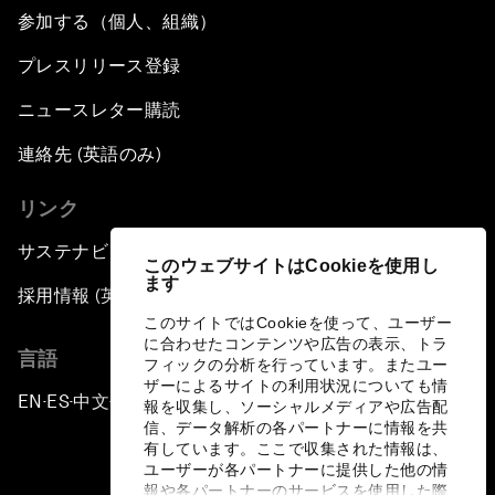
参加する（個人、組織）
プレスリリース登録
ニュースレター購読
連絡先 (英語のみ)
リンク
サステナビリティへの取り組み
このウェブサイトはCookieを使用し
ます
採用情報 (英語のみ)
このサイトではCookieを使って、ユーザー
に合わせたコンテンツや広告の表示、トラ
言語
フィックの分析を行っています。またユー
ザーによるサイトの利用状況についても情
EN
ES
中文
日本語
▪
▪
▪
報を収集し、ソーシャルメディアや広告配
信、データ解析の各パートナーに情報を共
有しています。ここで収集された情報は、
ユーザーが各パートナーに提供した他の情
報や各パートナーのサービスを使用した際