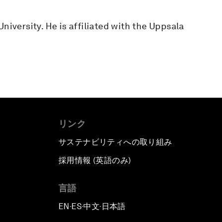
niversity. He is affiliated with the Uppsala
リンク
サステナビリティへの取り組み
採用情報 (英語のみ)
て
言語
EN
ES
中文
日本語
▪
▪
▪