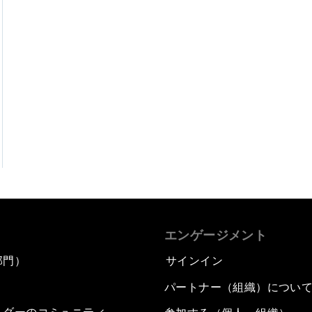
エンゲージメント
部門）
サインイン
パートナー（組織）につい