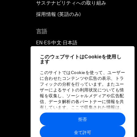
サステナビリティへの取り組み
採用情報 (英語のみ)
て
言語
EN
ES
中文
日本語
▪
▪
▪
このウェブサイトはCookieを使用し
ます
このサイトではCookieを使って、ユーザー
に合わせたコンテンツや広告の表示、トラ
フィックの分析を行っています。またユー
ザーによるサイトの利用状況についても情
報を収集し、ソーシャルメディアや広告配
信、データ解析の各パートナーに情報を共
有しています。ここで収集された情報は、
ユーザーが各パートナーに提供した他の情
報や各パートナーのサービスを使用した際
拒否
に収集された情報と組み合わされ、各パー
トナーによって使用されることがありま
全て許可
す。