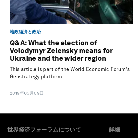
地政経済と政治
Q&A: What the election of
Volodymyr Zelensky means for
Ukraine and the wider region
This article is part of the World Economic Forum's
Geostrategy platform
2019年05月09日
世界経済フォーラムについて
詳細