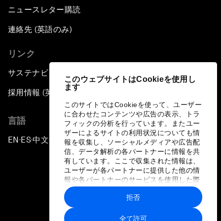
ニュースレター購読
連絡先 (英語のみ)
リンク
サステナビリティへの取り組み
このウェブサイトはCookieを使用し
ます
採用情報 (英語のみ)
このサイトではCookieを使って、ユーザー
に合わせたコンテンツや広告の表示、トラ
言語
フィックの分析を行っています。またユー
ザーによるサイトの利用状況についても情
EN
ES
中文
日本語
▪
▪
▪
報を収集し、ソーシャルメディアや広告配
信、データ解析の各パートナーに情報を共
有しています。ここで収集された情報は、
ユーザーが各パートナーに提供した他の情
報や各パートナーのサービスを使用した際
に収集された情報と組み合わされ、各パー
拒否
トナーによって使用されることがありま
プライバシーポリシーと利用規約
す。
全て許可