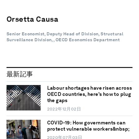
Orsetta Causa
Senior Economist, Deputy Head of Division, Structural
Surveillance Division, , OECD Economics Department
最新記事
Labour shortages have risen across
OECD countries, here's how to plug
the gaps
2022年12月02日
COVID-19: How governments can
protect vulnerable workers&nbsp;
2020年07月03日