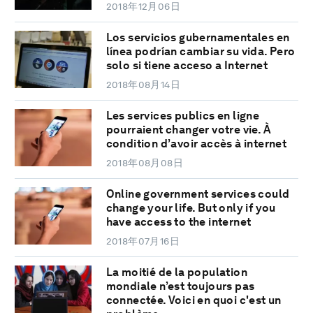
2018年12月06日
Los servicios gubernamentales en
línea podrían cambiar su vida. Pero
solo si tiene acceso a Internet
2018年08月14日
Les services publics en ligne
pourraient changer votre vie. À
condition d’avoir accès à internet
2018年08月08日
Online government services could
change your life. But only if you
have access to the internet
2018年07月16日
La moitié de la population
mondiale n’est toujours pas
connectée. Voici en quoi c'est un