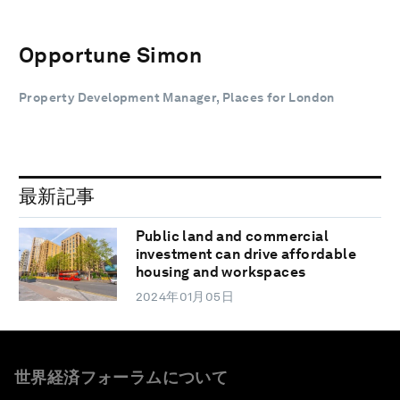
Opportune Simon
Property Development Manager, Places for London
最新記事
Public land and commercial
investment can drive affordable
housing and workspaces
2024年01月05日
世界経済フォーラムについて