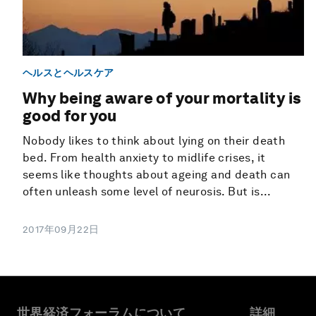
ヘルスとヘルスケア
Why being aware of your mortality is
good for you
Nobody likes to think about lying on their death
bed. From health anxiety to midlife crises, it
seems like thoughts about ageing and death can
often unleash some level of neurosis. But is...
2017年09月22日
世界経済フォーラムについて
詳細