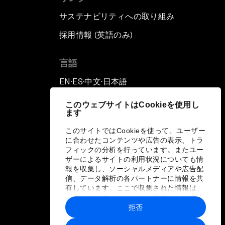
サステナビリティへの取り組み
採用情報 (英語のみ)
て
言語
EN
ES
中文
日本語
▪
▪
▪
このウェブサイトはCookieを使用し
ます
このサイトではCookieを使って、ユーザー
に合わせたコンテンツや広告の表示、トラ
フィックの分析を行っています。またユー
ザーによるサイトの利用状況についても情
報を収集し、ソーシャルメディアや広告配
信、データ解析の各パートナーに情報を共
有しています。ここで収集された情報は、
ユーザーが各パートナーに提供した他の情
報や各パートナーのサービスを使用した際
拒否
に収集された情報と組み合わされ、各パー