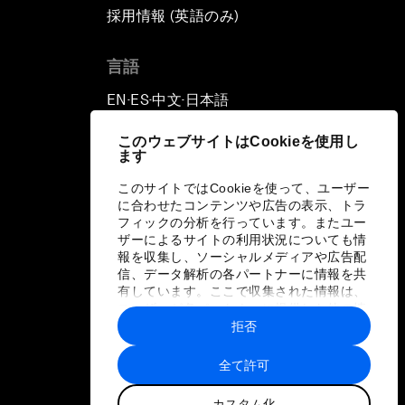
採用情報 (英語のみ)
て
言語
EN
ES
中文
日本語
▪
▪
▪
このウェブサイトはCookieを使用し
ます
このサイトではCookieを使って、ユーザー
に合わせたコンテンツや広告の表示、トラ
フィックの分析を行っています。またユー
ザーによるサイトの利用状況についても情
報を収集し、ソーシャルメディアや広告配
信、データ解析の各パートナーに情報を共
有しています。ここで収集された情報は、
ユーザーが各パートナーに提供した他の情
報や各パートナーのサービスを使用した際
拒否
に収集された情報と組み合わされ、各パー
トナーによって使用されることがありま
全て許可
す。
カスタム化