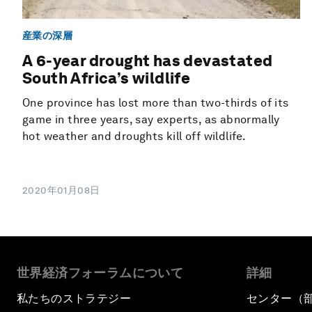
産業の深層
A 6-year drought has devastated
South Africa’s wildlife
One province has lost more than two-thirds of its
game in three years, say experts, as abnormally
hot weather and droughts kill off wildlife.
2020年01月08日
世界経済フォーラムについて
詳細
私たちのストラテジー
センター（