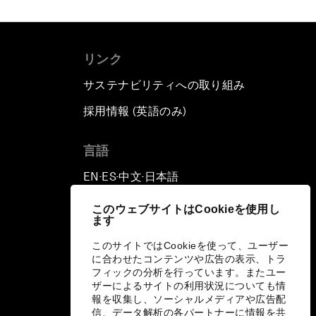
リンク
サステナビリティへの取り組み
採用情報 (英語のみ)
て
言語
EN
ES
中文
日本語
▪
▪
▪
このウェブサイトはCookieを使用し
ます
このサイトではCookieを使って、ユーザー
に合わせたコンテンツや広告の表示、トラ
フィックの分析を行っています。またユー
ザーによるサイトの利用状況についても情
報を収集し、ソーシャルメディアや広告配
信、データ解析の各パートナーに情報を共