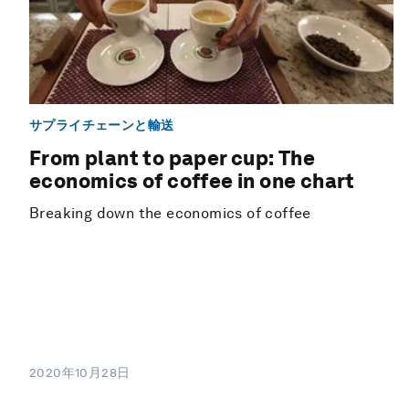
サプライチェーンと輸送
From plant to paper cup: The
economics of coffee in one chart
Breaking down the economics of coffee
2020年10月28日