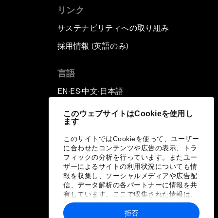
リンク
サステナビリティへの取り組み
採用情報 (英語のみ)
て
言語
EN
ES
中文
日本語
▪
▪
▪
このウェブサイトはCookieを使用し
ます
このサイトではCookieを使って、ユーザー
に合わせたコンテンツや広告の表示、トラ
フィックの分析を行っています。またユー
ザーによるサイトの利用状況についても情
報を収集し、ソーシャルメディアや広告配
信、データ解析の各パートナーに情報を共
有しています。ここで収集された情報は、
ユーザーが各パートナーに提供した他の情
報や各パートナーのサービスを使用した際
拒否