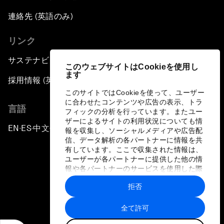
連絡先 (英語のみ)
リンク
サステナビリティへの取り組み
このウェブサイトはCookieを使用し
ます
採用情報 (英語のみ)
このサイトではCookieを使って、ユーザー
に合わせたコンテンツや広告の表示、トラ
言語
フィックの分析を行っています。またユー
ザーによるサイトの利用状況についても情
EN
ES
中文
日本語
▪
▪
▪
報を収集し、ソーシャルメディアや広告配
信、データ解析の各パートナーに情報を共
有しています。ここで収集された情報は、
ユーザーが各パートナーに提供した他の情
報や各パートナーのサービスを使用した際
に収集された情報と組み合わされ、各パー
拒否
トナーによって使用されることがありま
プライバシーポリシーと利用規約
す。
全て許可
サイトマップ