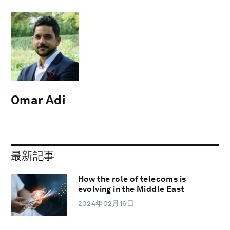
Omar Adi
最新記事
How the role of telecoms is
evolving in the Middle East
2024年02月16日