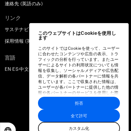
連絡先 (英語のみ)
リンク
サステナビリティへの取り組み
このウェブサイトはCookieを使用し
ます
採用情報 (英語のみ)
このサイトではCookieを使って、ユーザー
に合わせたコンテンツや広告の表示、トラ
言語
フィックの分析を行っています。またユー
ザーによるサイトの利用状況についても情
EN
ES
中文
日本語
▪
▪
▪
報を収集し、ソーシャルメディアや広告配
信、データ解析の各パートナーに情報を共
有しています。ここで収集された情報は、
ユーザーが各パートナーに提供した他の情
報や各パートナーのサービスを使用した際
に収集された情報と組み合わされ、各パー
拒否
トナーによって使用されることがありま
プライバシーポリシーと利用規約
す。
全て許可
サイトマップ
カスタム化
©
2026
世界経済フォーラム
EN
ES
中文
日本語