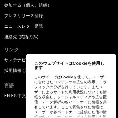
参加する（個人、組織）
プレスリリース登録
ニュースレター購読
連絡先 (英語のみ)
リンク
サステナビリティへの取り組み
このウェブサイトはCookieを使用し
ます
採用情報 (英語のみ)
このサイトではCookieを使って、ユーザー
に合わせたコンテンツや広告の表示、トラ
言語
フィックの分析を行っています。またユー
ザーによるサイトの利用状況についても情
EN
ES
中文
日本語
▪
▪
▪
報を収集し、ソーシャルメディアや広告配
信、データ解析の各パートナーに情報を共
有しています。ここで収集された情報は、
ユーザーが各パートナーに提供した他の情
報や各パートナーのサービスを使用した際