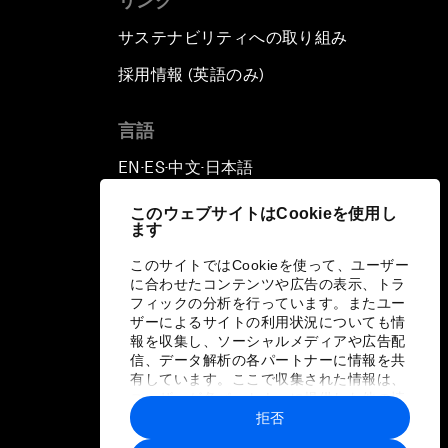
リンク
サステナビリティへの取り組み
採用情報 (英語のみ)
て
言語
EN
ES
中文
日本語
▪
▪
▪
このウェブサイトはCookieを使用し
ます
このサイトではCookieを使って、ユーザー
に合わせたコンテンツや広告の表示、トラ
フィックの分析を行っています。またユー
ザーによるサイトの利用状況についても情
報を収集し、ソーシャルメディアや広告配
信、データ解析の各パートナーに情報を共
有しています。ここで収集された情報は、
ユーザーが各パートナーに提供した他の情
報や各パートナーのサービスを使用した際
拒否
に収集された情報と組み合わされ、各パー