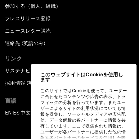
参加する（個人、組織）
プレスリリース登録
ニュースレター購読
連絡先 (英語のみ)
リンク
サステナビリティへの取り組み
このウェブサイトはCookieを使用し
ます
採用情報 (英語のみ)
このサイトではCookieを使って、ユーザー
に合わせたコンテンツや広告の表示、トラ
言語
フィックの分析を行っています。またユー
ザーによるサイトの利用状況についても情
EN
ES
中文
日本語
▪
▪
▪
報を収集し、ソーシャルメディアや広告配
信、データ解析の各パートナーに情報を共
有しています。ここで収集された情報は、
ユーザーが各パートナーに提供した他の情
報や各パートナーのサービスを使用した際