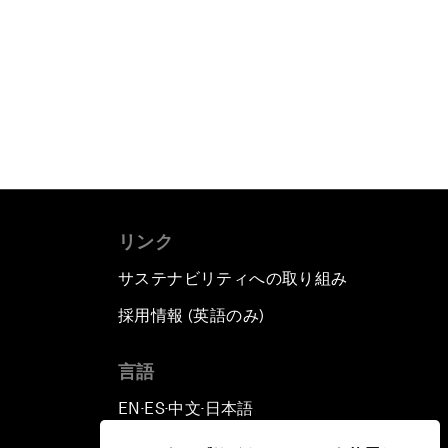
リンク
サステナビリティへの取り組み
採用情報 (英語のみ)
て
言語
EN
ES
中文
日本語
▪
▪
▪