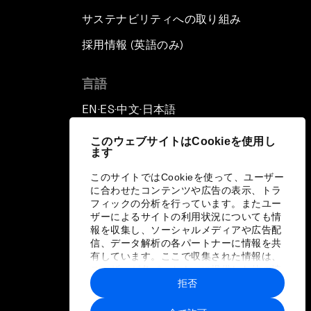
サステナビリティへの取り組み
採用情報 (英語のみ)
て
言語
EN
ES
中文
日本語
▪
▪
▪
このウェブサイトはCookieを使用し
ます
このサイトではCookieを使って、ユーザー
に合わせたコンテンツや広告の表示、トラ
フィックの分析を行っています。またユー
ザーによるサイトの利用状況についても情
報を収集し、ソーシャルメディアや広告配
信、データ解析の各パートナーに情報を共
有しています。ここで収集された情報は、
ユーザーが各パートナーに提供した他の情
報や各パートナーのサービスを使用した際
拒否
に収集された情報と組み合わされ、各パー
トナーによって使用されることがありま