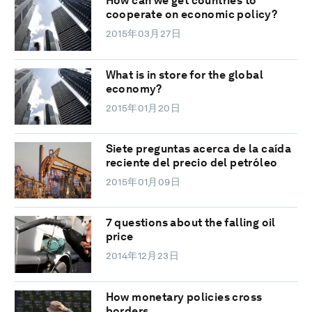
How can we get countries to
cooperate on economic policy?
2015年03月27日
What is in store for the global
economy?
2015年01月20日
Siete preguntas acerca de la caída
reciente del precio del petróleo
2015年01月09日
7 questions about the falling oil
price
2014年12月23日
How monetary policies cross
borders