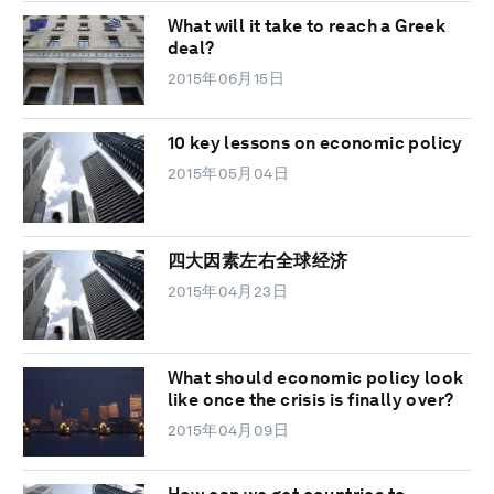
What will it take to reach a Greek
deal?
2015年06月15日
10 key lessons on economic policy
2015年05月04日
四大因素左右全球经济
2015年04月23日
What should economic policy look
like once the crisis is finally over?
2015年04月09日