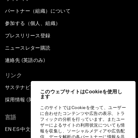
パートナー（組織）について
参加する（個人、組織）
プレスリリース登録
ニュースレター購読
連絡先 (英語のみ)
リンク
サステナビリティへの取り組み
このウェブサイトはCookieを使用し
ます
採用情報 (英語のみ)
このサイトではCookieを使って、ユーザー
に合わせたコンテンツや広告の表示、トラ
言語
フィックの分析を行っています。またユー
ザーによるサイトの利用状況についても情
EN
ES
中文
日本語
▪
▪
▪
報を収集し、ソーシャルメディアや広告配
信、データ解析の各パートナーに情報を共