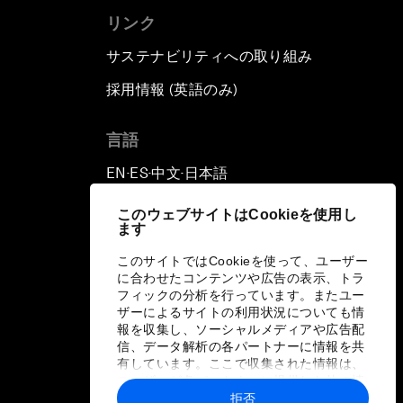
リンク
サステナビリティへの取り組み
採用情報 (英語のみ)
て
言語
EN
ES
中文
日本語
▪
▪
▪
このウェブサイトはCookieを使用し
ます
このサイトではCookieを使って、ユーザー
に合わせたコンテンツや広告の表示、トラ
フィックの分析を行っています。またユー
ザーによるサイトの利用状況についても情
報を収集し、ソーシャルメディアや広告配
信、データ解析の各パートナーに情報を共
有しています。ここで収集された情報は、
ユーザーが各パートナーに提供した他の情
報や各パートナーのサービスを使用した際
拒否