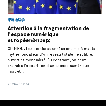
深層地理学
Attention à la fragmentation de
l'espace numérique
européen&nbsp;
OPINION. Les dernières années ont mis à mal le
mythe fondateur d'un réseau totalement libre,
ouvert et mondialisé. Au contraire, on peut
craindre l'apparition d'un espace numérique
morcel...
2019年06月14日