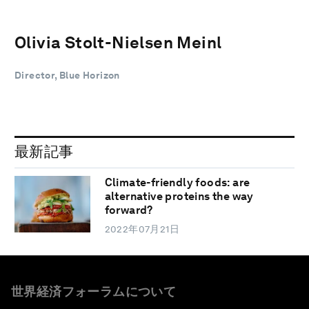
Olivia Stolt-Nielsen Meinl
Director, Blue Horizon
最新記事
Climate-friendly foods: are
alternative proteins the way
forward?
2022年07月21日
世界経済フォーラムについて