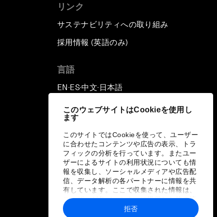
リンク
サステナビリティへの取り組み
採用情報 (英語のみ)
て
言語
EN
ES
中文
日本語
▪
▪
▪
このウェブサイトはCookieを使用し
ます
このサイトではCookieを使って、ユーザー
に合わせたコンテンツや広告の表示、トラ
フィックの分析を行っています。またユー
ザーによるサイトの利用状況についても情
報を収集し、ソーシャルメディアや広告配
信、データ解析の各パートナーに情報を共
有しています。ここで収集された情報は、
ユーザーが各パートナーに提供した他の情
報や各パートナーのサービスを使用した際
拒否