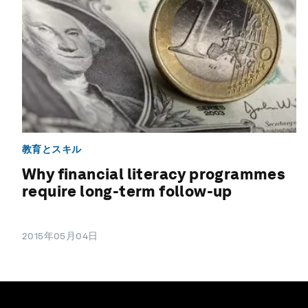
教育とスキル
Why financial literacy programmes
require long-term follow-up
2015年05月04日