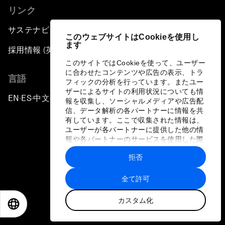
リンク
サステナビリティへの取り組み
このウェブサイトはCookieを使用し
ます
採用情報 (英語のみ)
このサイトではCookieを使って、ユーザー
に合わせたコンテンツや広告の表示、トラ
言語
フィックの分析を行っています。またユー
ザーによるサイトの利用状況についても情
EN
ES
中文
日本語
▪
▪
▪
報を収集し、ソーシャルメディアや広告配
信、データ解析の各パートナーに情報を共
有しています。ここで収集された情報は、
ユーザーが各パートナーに提供した他の情
報や各パートナーのサービスを使用した際
に収集された情報と組み合わされ、各パー
拒否
トナーによって使用されることがありま
プライバシーポリシーと利用規約
す。
全て許可
サイトマップ
カスタム化
©
2026
世界経済フォーラム
EN
ES
中文
日本語