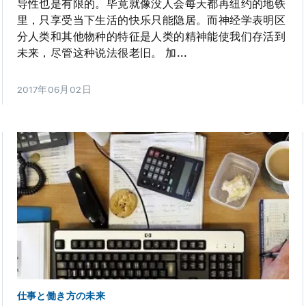
导性也是有限的。毕竟就像没人会每天都再纽约的地铁
里，只享受当下生活的快乐只能隐居。而神经学表明区
分人类和其他物种的特征是人类的精神能使我们存活到
未来，尽管这种说法很老旧。 加...
2017年06月02日
仕事と働き方の未来