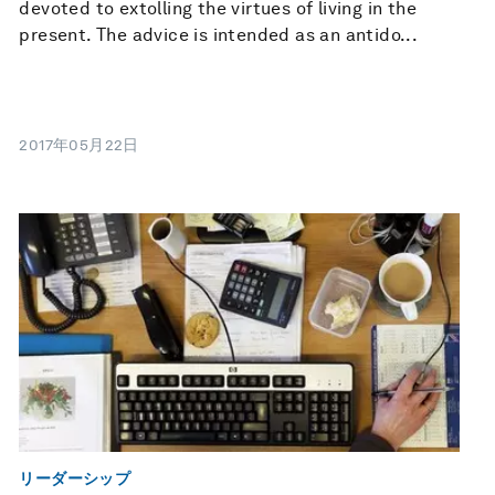
devoted to extolling the virtues of living in the
present. The advice is intended as an antido...
2017年05月22日
リーダーシップ