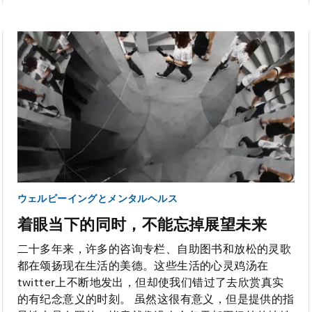
ウェルビーイングとメンタルヘルス
着眼当下的同时，不能忘掉展望未来
二十多年来，许多的咨询专栏、自助图书和放松的灵歌
都在颂扬现在生活的美德。这些生活的心灵鸡汤在
twitter上不断地发出，但却使我们错过了去欣赏真实
的有纪念意义的时刻。 虽然这很有意义，但是提供的指