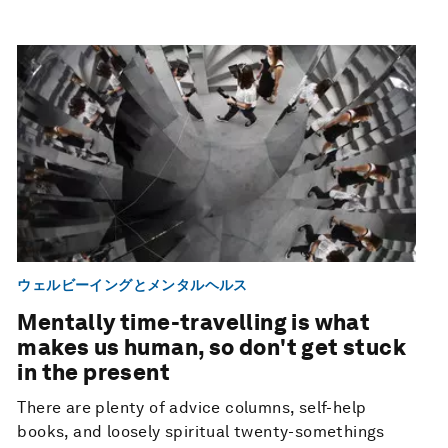
ウェルビーイングとメンタルヘルス
Mentally time-travelling is what
makes us human, so don't get stuck
in the present
There are plenty of advice columns, self-help
books, and loosely spiritual twenty-somethings