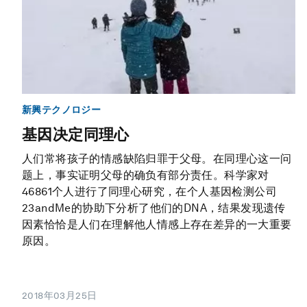
新興テクノロジー
基因决定同理心
人们常将孩子的情感缺陷归罪于父母。在同理心这一问
题上，事实证明父母的确负有部分责任。科学家对
46861个人进行了同理心研究，在个人基因检测公司
23andMe的协助下分析了他们的DNA，结果发现遗传
因素恰恰是人们在理解他人情感上存在差异的一大重要
原因。
2018年03月25日