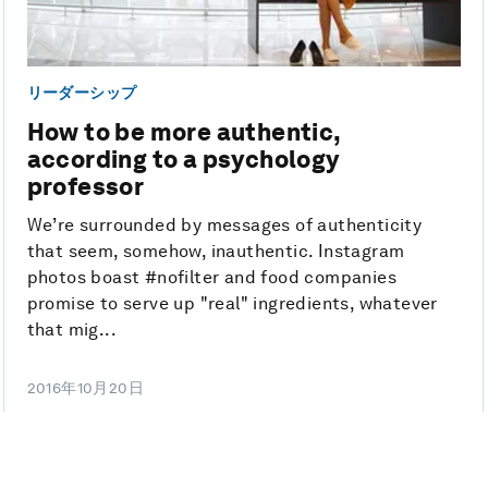
リーダーシップ
How to be more authentic,
according to a psychology
professor
We’re surrounded by messages of authenticity
that seem, somehow, inauthentic. Instagram
photos boast #nofilter and food companies
promise to serve up "real" ingredients, whatever
that mig...
2016年10月20日