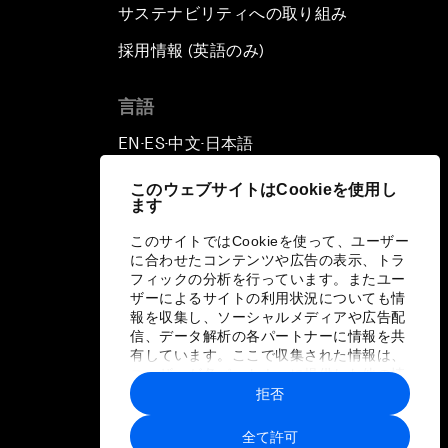
サステナビリティへの取り組み
採用情報 (英語のみ)
て
言語
EN
ES
中文
日本語
▪
▪
▪
このウェブサイトはCookieを使用し
ます
このサイトではCookieを使って、ユーザー
に合わせたコンテンツや広告の表示、トラ
フィックの分析を行っています。またユー
ザーによるサイトの利用状況についても情
報を収集し、ソーシャルメディアや広告配
信、データ解析の各パートナーに情報を共
有しています。ここで収集された情報は、
ユーザーが各パートナーに提供した他の情
報や各パートナーのサービスを使用した際
拒否
に収集された情報と組み合わされ、各パー
トナーによって使用されることがありま
全て許可