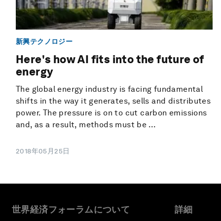
新興テクノロジー
Here's how AI fits into the future of
energy
The global energy industry is facing fundamental
shifts in the way it generates, sells and distributes
power. The pressure is on to cut carbon emissions
and, as a result, methods must be ...
2018年05月25日
世界経済フォーラムについて
詳細