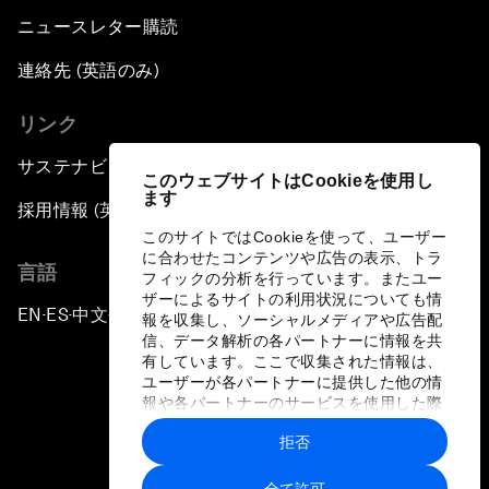
ニュースレター購読
連絡先 (英語のみ)
リンク
サステナビリティへの取り組み
このウェブサイトはCookieを使用し
ます
採用情報 (英語のみ)
このサイトではCookieを使って、ユーザー
に合わせたコンテンツや広告の表示、トラ
言語
フィックの分析を行っています。またユー
ザーによるサイトの利用状況についても情
EN
ES
中文
日本語
▪
▪
▪
報を収集し、ソーシャルメディアや広告配
信、データ解析の各パートナーに情報を共
有しています。ここで収集された情報は、
ユーザーが各パートナーに提供した他の情
報や各パートナーのサービスを使用した際
に収集された情報と組み合わされ、各パー
拒否
トナーによって使用されることがありま
プライバシーポリシーと利用規約
す。
全て許可