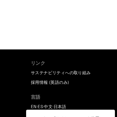
リンク
サステナビリティへの取り組み
採用情報 (英語のみ)
て
言語
EN
ES
中文
日本語
▪
▪
▪