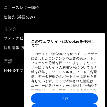
ニュースレター購読
連絡先 (英語のみ)
リンク
サステナビリティへの取り組み
このウェブサイトはCookieを使用し
ます
採用情報 (英語のみ)
このサイトではCookieを使って、ユーザー
に合わせたコンテンツや広告の表示、トラ
言語
フィックの分析を行っています。またユー
ザーによるサイトの利用状況についても情
EN
ES
中文
日本語
▪
▪
▪
報を収集し、ソーシャルメディアや広告配
信、データ解析の各パートナーに情報を共
有しています。ここで収集された情報は、
ユーザーが各パートナーに提供した他の情
報や各パートナーのサービスを使用した際
に収集された情報と組み合わされ、各パー
拒否
トナーによって使用されることがありま
プライバシーポリシーと利用規約
す。