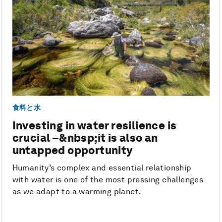
食料と水
Investing in water resilience is
crucial –&nbsp;it is also an
untapped opportunity
Humanity’s complex and essential relationship
with water is one of the most pressing challenges
as we adapt to a warming planet.