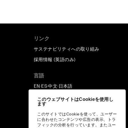
リンク
サステナビリティへの取り組み
採用情報 (英語のみ)
て
言語
EN
ES
中文
日本語
▪
▪
▪
このウェブサイトはCookieを使用し
ます
このサイトではCookieを使って、ユーザー
に合わせたコンテンツや広告の表示、トラ
フィックの分析を行っています。またユー