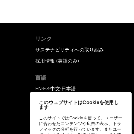
リンク
サステナビリティへの取り組み
採用情報 (英語のみ)
て
言語
EN
ES
中文
日本語
▪
▪
▪
このウェブサイトはCookieを使用し
ます
このサイトではCookieを使って、ユーザー
に合わせたコンテンツや広告の表示、トラ
フィックの分析を行っています。またユー