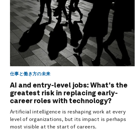
仕事と働き方の未来
AI and entry-level jobs: What's the
greatest risk in replacing early-
career roles with technology?
Artificial intelligence is reshaping work at every
level of organizations, but its impact is perhaps
most visible at the start of careers.