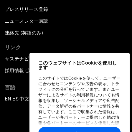
プレスリリース登録
ニュースレター購読
連絡先 (英語のみ)
リンク
サステナビリティへの取り組み
このウェブサイトはCookieを使用し
ます
採用情報 (英語のみ)
このサイトではCookieを使って、ユーザー
に合わせたコンテンツや広告の表示、トラ
言語
フィックの分析を行っています。またユー
ザーによるサイトの利用状況についても情
EN
ES
中文
日本語
▪
▪
▪
報を収集し、ソーシャルメディアや広告配
信、データ解析の各パートナーに情報を共
有しています。ここで収集された情報は、
ユーザーが各パートナーに提供した他の情
報や各パートナーのサービスを使用した際
に収集された情報と組み合わされ、各パー