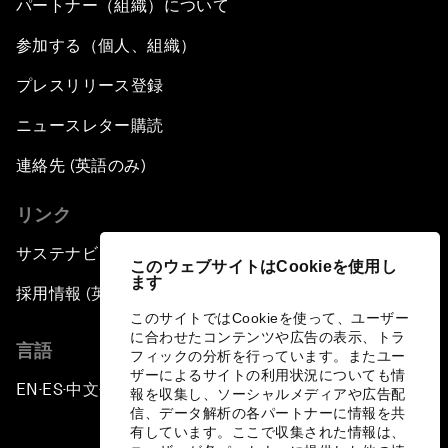
パートナー（組織）について
参加する（個人、組織）
プレスリリース登録
ニュースレター購読
連絡先 (英語のみ)
リンク
サステナビリティへの取り組み
このウェブサイトはCookieを使用し
ます
採用情報 (英語のみ)
このサイトではCookieを使って、ユーザー
に合わせたコンテンツや広告の表示、トラ
言語
フィックの分析を行っています。またユー
ザーによるサイトの利用状況についても情
EN
ES
中文
日本語
▪
▪
▪
報を収集し、ソーシャルメディアや広告配
信、データ解析の各パートナーに情報を共
有しています。ここで収集された情報は、