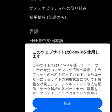
サステナビリティへの取り組み
採用情報 (英語のみ)
て
言語
EN
ES
中文
日本語
▪
▪
▪
このウェブサイトはCookieを使用し
ます
このサイトではCookieを使って、ユーザー
に合わせたコンテンツや広告の表示、トラ
フィックの分析を行っています。またユー
ザーによるサイトの利用状況についても情
報を収集し、ソーシャルメディアや広告配
信、データ解析の各パートナーに情報を共
有しています。ここで収集された情報は、
ユーザーが各パートナーに提供した他の情
報や各パートナーのサービスを使用した際
拒否
に収集された情報と組み合わされ、各パー