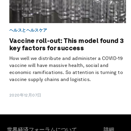
ヘルスとヘルスケア
Vaccine roll-out: This model found 3
key factors for success
How well we distribute and administer a COVID-19
vaccine will have massive health, social and
economic ramifications. So attention is turning to
vaccine supply chains and logistics.
2020年12月07日
世界経済フォーラムについて
詳細