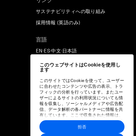
リンク
サステナビリティへの取り組み
採用情報 (英語のみ)
て
言語
EN
ES
中文
日本語
▪
▪
▪
このウェブサイトはCookieを使用し
ます
このサイトではCookieを使って、ユーザー
に合わせたコンテンツや広告の表示、トラ
フィックの分析を行っています。またユー
ザーによるサイトの利用状況についても情
報を収集し、ソーシャルメディアや広告配
信、データ解析の各パートナーに情報を共
有しています。ここで収集された情報は、
ユーザーが各パートナーに提供した他の情
報や各パートナーのサービスを使用した際
拒否
に収集された情報と組み合わされ、各パー