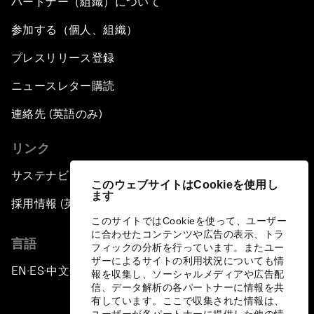
パートナー（組織）について
参加する（個人、組織）
プレスリリース登録
ニュースレター購読
連絡先 (英語のみ)
リンク
サステナビリティへの取り組み
このウェブサイトはCookieを使用し
ます
採用情報 (英語のみ)
このサイトではCookieを使って、ユーザー
に合わせたコンテンツや広告の表示、トラ
言語
フィックの分析を行っています。またユー
ザーによるサイトの利用状況についても情
EN
ES
中文
日本語
▪
▪
▪
報を収集し、ソーシャルメディアや広告配
信、データ解析の各パートナーに情報を共
有しています。ここで収集された情報は、