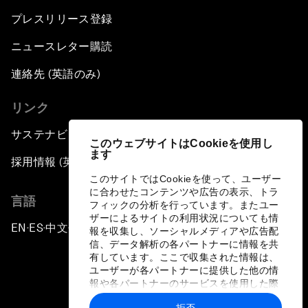
プレスリリース登録
ニュースレター購読
連絡先 (英語のみ)
リンク
サステナビリティへの取り組み
このウェブサイトはCookieを使用し
ます
採用情報 (英語のみ)
このサイトではCookieを使って、ユーザー
に合わせたコンテンツや広告の表示、トラ
言語
フィックの分析を行っています。またユー
ザーによるサイトの利用状況についても情
EN
ES
中文
日本語
▪
▪
▪
報を収集し、ソーシャルメディアや広告配
信、データ解析の各パートナーに情報を共
有しています。ここで収集された情報は、
ユーザーが各パートナーに提供した他の情
報や各パートナーのサービスを使用した際
に収集された情報と組み合わされ、各パー
拒否