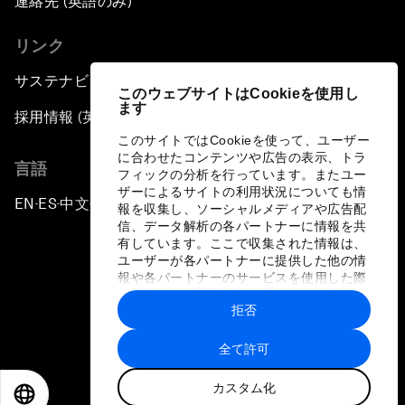
連絡先 (英語のみ)
リンク
サステナビリティへの取り組み
このウェブサイトはCookieを使用し
ます
採用情報 (英語のみ)
このサイトではCookieを使って、ユーザー
に合わせたコンテンツや広告の表示、トラ
言語
フィックの分析を行っています。またユー
ザーによるサイトの利用状況についても情
EN
ES
中文
日本語
▪
▪
▪
報を収集し、ソーシャルメディアや広告配
信、データ解析の各パートナーに情報を共
有しています。ここで収集された情報は、
ユーザーが各パートナーに提供した他の情
報や各パートナーのサービスを使用した際
に収集された情報と組み合わされ、各パー
拒否
トナーによって使用されることがありま
プライバシーポリシーと利用規約
す。
全て許可
サイトマップ
カスタム化
©
2026
世界経済フォーラム
EN
ES
中文
日本語