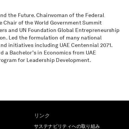
nd the Future. Chairwoman of the Federal
e Chair of the World Government Summit
ers and UN Foundation Global Entrepreneurship
on. Led the formulation of many national
and initiatives including UAE Centennial 2071.
nd a Bachelor’s in Economics from UAE
rogram for Leadership Development.
リンク
サステナビリティへの取り組み