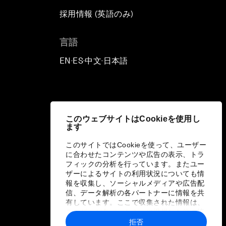
採用情報 (英語のみ)
て
言語
EN
ES
中文
日本語
▪
▪
▪
このウェブサイトはCookieを使用し
ます
このサイトではCookieを使って、ユーザー
に合わせたコンテンツや広告の表示、トラ
フィックの分析を行っています。またユー
ザーによるサイトの利用状況についても情
報を収集し、ソーシャルメディアや広告配
信、データ解析の各パートナーに情報を共
有しています。ここで収集された情報は、
ユーザーが各パートナーに提供した他の情
報や各パートナーのサービスを使用した際
拒否