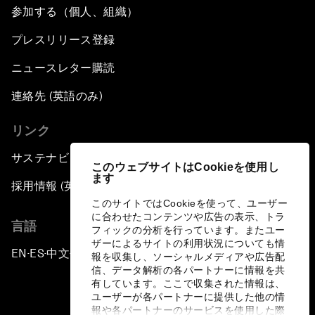
参加する（個人、組織）
プレスリリース登録
ニュースレター購読
連絡先 (英語のみ)
リンク
サステナビリティへの取り組み
このウェブサイトはCookieを使用し
ます
採用情報 (英語のみ)
このサイトではCookieを使って、ユーザー
に合わせたコンテンツや広告の表示、トラ
言語
フィックの分析を行っています。またユー
ザーによるサイトの利用状況についても情
EN
ES
中文
日本語
▪
▪
▪
報を収集し、ソーシャルメディアや広告配
信、データ解析の各パートナーに情報を共
有しています。ここで収集された情報は、
ユーザーが各パートナーに提供した他の情
報や各パートナーのサービスを使用した際