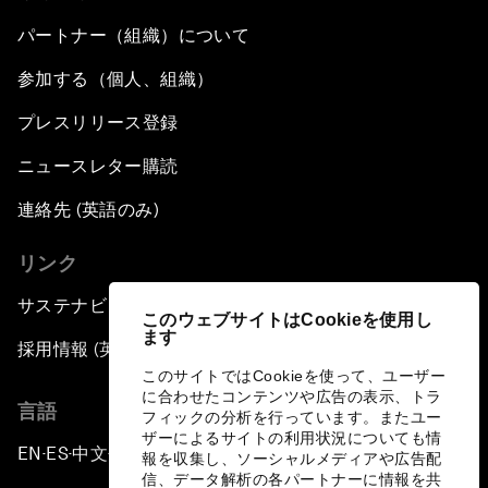
パートナー（組織）について
参加する（個人、組織）
プレスリリース登録
ニュースレター購読
連絡先 (英語のみ)
リンク
サステナビリティへの取り組み
このウェブサイトはCookieを使用し
ます
採用情報 (英語のみ)
このサイトではCookieを使って、ユーザー
に合わせたコンテンツや広告の表示、トラ
言語
フィックの分析を行っています。またユー
ザーによるサイトの利用状況についても情
EN
ES
中文
日本語
▪
▪
▪
報を収集し、ソーシャルメディアや広告配
信、データ解析の各パートナーに情報を共