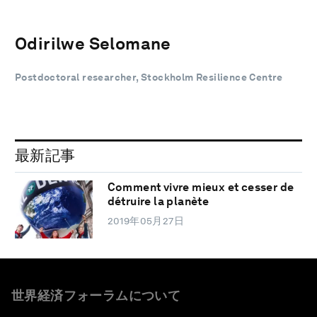
Odirilwe Selomane
Postdoctoral researcher, Stockholm Resilience Centre
最新記事
Comment vivre mieux et cesser de
détruire la planète
2019年05月27日
世界経済フォーラムについて