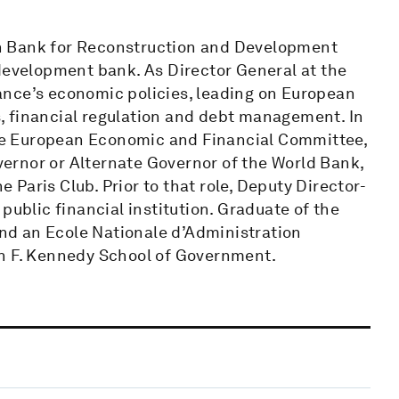
n Bank for Reconstruction and Development
 development bank. As Director General at the
ance’s economic policies, leading on European
es, financial regulation and debt management. In
 the European Economic and Financial Committee,
ernor or Alternate Governor of the World Bank,
Paris Club. Prior to that role, Deputy Director-
public financial institution. Graduate of the
 and an Ecole Nationale d’Administration
hn F. Kennedy School of Government.