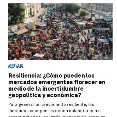
経済成長
Resiliencia: ¿Cómo pueden los
mercados emergentes florecer en
medio de la incertidumbre
geopolítica y económica?
Para generar un crecimiento resiliente, los
mercados emergentes deben colaborar con el
sector privado y las instituciones multilaterales.