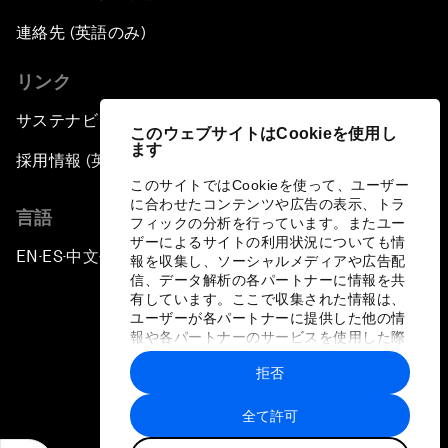
連絡先 (英語のみ)
リンク
サステナビリティへの取り組み
このウェブサイトはCookieを使用し
ます
採用情報 (英語のみ)
このサイトではCookieを使って、ユーザー
に合わせたコンテンツや広告の表示、トラ
言語
フィックの分析を行っています。またユー
ザーによるサイトの利用状況についても情
EN
ES
中文
日本語
▪
▪
▪
報を収集し、ソーシャルメディアや広告配
信、データ解析の各パートナーに情報を共
有しています。ここで収集された情報は、
ユーザーが各パートナーに提供した他の情
報や各パートナーのサービスを使用した際
に収集された情報と組み合わされ、各パー
拒否
トナーによって使用されることがありま
プライバシーポリシーと利用規約
す。
全て許可
サイトマップ