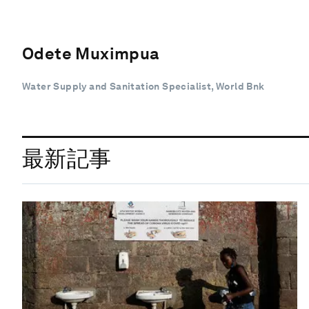
Odete Muximpua
Water Supply and Sanitation Specialist, World Bnk
最新記事