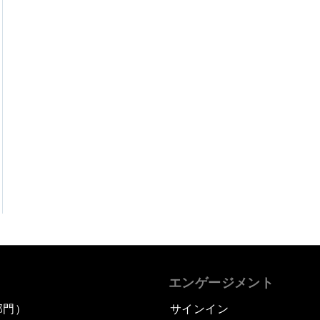
エンゲージメント
部門）
サインイン