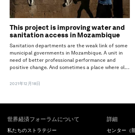
This project is improving water and
sanitation access in Mozambique
Sanitation departments are the weak link of some
municipal governments in Mozambique. A unit in
need of better professional performance and
positive change. And sometimes a place where ol...
2021年12月18日
世界経済フォーラムについて
詳細
私たちのストラテジー
センター（