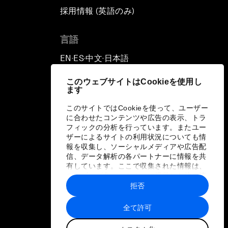
採用情報 (英語のみ)
て
言語
EN
ES
中文
日本語
▪
▪
▪
このウェブサイトはCookieを使用し
ます
このサイトではCookieを使って、ユーザー
に合わせたコンテンツや広告の表示、トラ
フィックの分析を行っています。またユー
ザーによるサイトの利用状況についても情
報を収集し、ソーシャルメディアや広告配
信、データ解析の各パートナーに情報を共
有しています。ここで収集された情報は、
ユーザーが各パートナーに提供した他の情
報や各パートナーのサービスを使用した際
拒否
に収集された情報と組み合わされ、各パー
トナーによって使用されることがありま
全て許可
す。